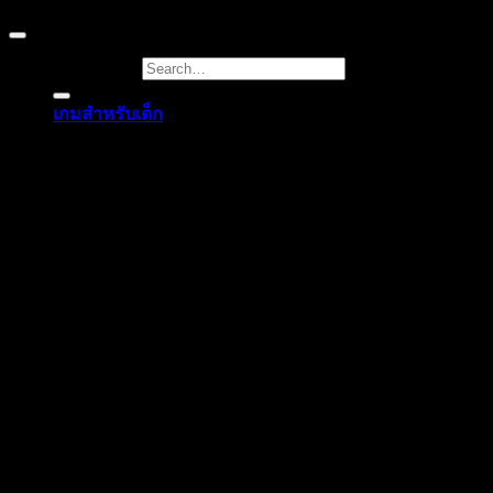
Copyright 2026 ©
games.vwander.com
Search for:
เกมสำหรับเด็ก